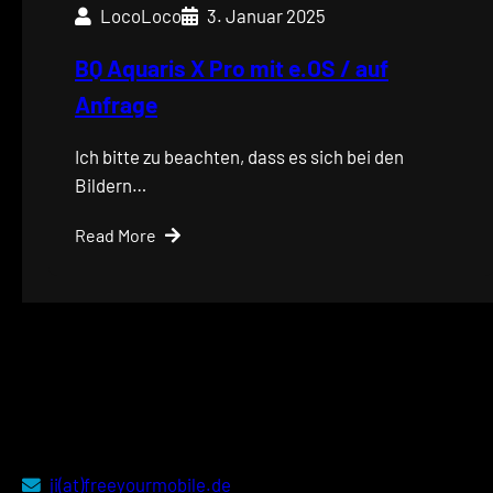
LocoLoco
3. Januar 2025
BQ Aquaris X Pro mit e.OS / auf
Anfrage
Ich bitte zu beachten, dass es sich bei den
Bildern…
Read More
ji(at)freeyourmobile.de