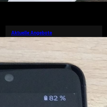
Aktuelle Angebote
Xiaomi Redmi Note 8 mit
e.OS / auf Anfrage
Motorola G30 mit e.OS / auf
Anfrage
BQ Aquaris X Pro mit e.OS /
auf Anfrage