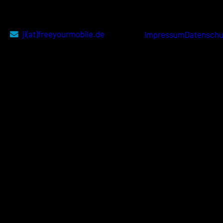
ji(at)freeyourmobile.de
Impressum
Datenschu